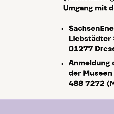
Umgang mit d
SachsenEner
Liebstädter
01277 Dres
Anmeldung o
der Museen 
488 7272 (M