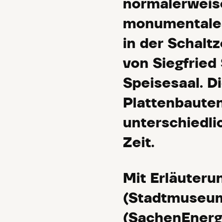
normalerweise
monumentales
in der Schalt
von Siegfrie
Speisesaal. D
Plattenbauten
unterschiedlic
Zeit.
Mit Erläuteru
(Stadtmuseum
(SachenEnerg