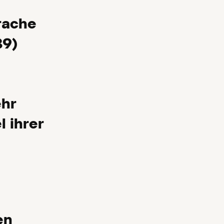
rache
89)
ehr
l ihrer
en