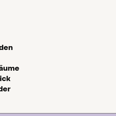
rden
räume
ick
der