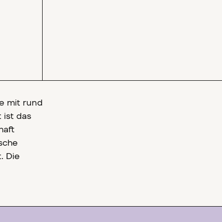
e mit rund
ist das
haft
ische
. Die