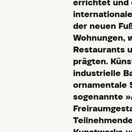
errichtet und 
international
der neuen Fu
Wohnungen, w
Restaurants 
prägten. Küns
industrielle 
ornamentale S
sogenannte »
Freiraumgesta
Teilnehmenden