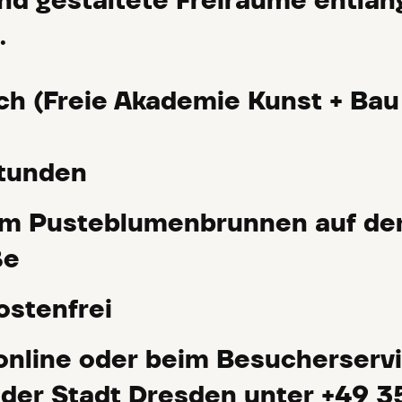
d gestaltete Freiräume entlan
.
ch (Freie Akademie Kunst + Bau 
Stunden
am Pusteblumenbrunnen auf de
ße
ostenfrei
nline oder beim Besucherserv
der Stadt Dresden unter +49 3