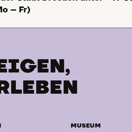
o – Fr)
EIGEN,
RLEBEN
H
MUSEUM