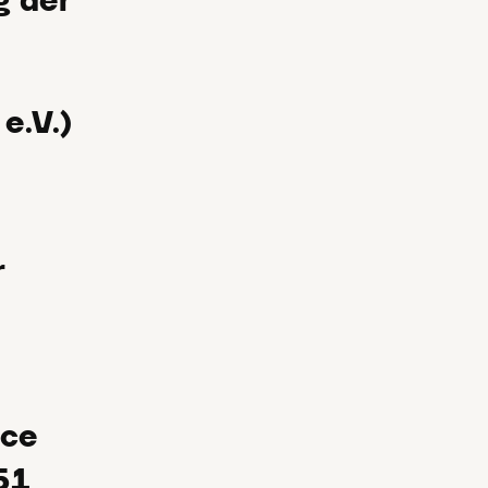
g der
e.V.)
r
ice
51