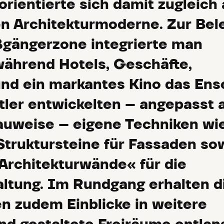
orientierte sich damit zugleich
en Architekturmoderne. Zur Be
ßgängerzone integrierte man
ährend Hotels, Geschäfte,
und ein markantes Kino das En
tler entwickelten – angepasst 
Bauweise – eigene Techniken wi
truktursteine für Fassaden so
Architekturwände« für die
ltung. Im Rundgang erhalten d
 zudem Einblicke in weitere