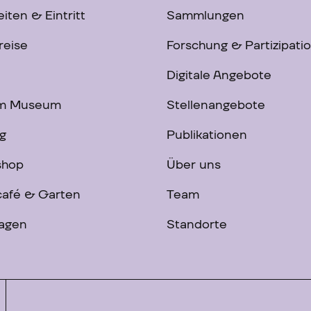
iten & Eintritt
Sammlungen
reise
Forschung & Partizipati
Digitale Angebote
im Museum
Stellenangebote
g
Publikationen
shop
Über uns
afé & Garten
Team
ragen
Standorte