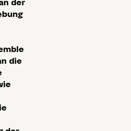
 an der
lebung
semble
an die
e
wie
ie