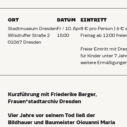
ORT
DATUM
EINTRITT
Stadtmuseum Dresden
Fr
/
10. Apr
8 € pro Person | 6 € 
Wilsdruffer Straße 2
15:00
Freitag ab 12:00 freier
01067 Dresden
Freier Eintritt mit D
für Kinder unter 7 Jah
weitere Ermäßigunge
Kurzführung mit Friederike Berger,
Frauen*stadtarchiv Dresden
Vier Jahre vor seinem Tod ließ der
Bildhauer und Baumeister Giovanni Maria